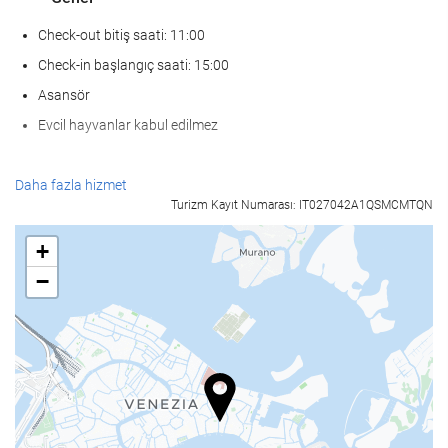
Check-out bitiş saati: 11:00
Check-in başlangıç saati: 15:00
Asansör
Evcil hayvanlar kabul edilmez
KarÅÄ±lama hizmetleri
Daha fazla hizmet
Turizm Kayıt Numarası: IT027042A1QSMCMTQN
24-saat açık resepsiyon
Bagaj muhafazası
+
−
Yiyecek ve içecek
Bar
Ä°nternet
Ücretsiz Wi-Fi