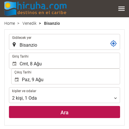
Home
Venedik
Bisanzio
.
Gidilecek yer
.
Giriş Tarihi
Çıkış Tarihi
kişiler
kişiler ve odalar
ve
2
kişi
,
1
Oda
odalar
Ara