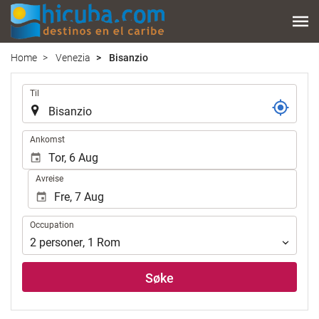
Home
Venezia
Bisanzio
.
Til
.
Ankomst
Avreise
Occupation
Occupation
2
personer
,
1
Rom
Søke