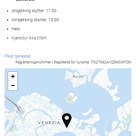
Utsjekking slutter: 11:00
Innsjekking starter: 15:00
Heis
Kjæledyr ikke tillatt
Resepsjonstjenester
Flest tjenester
Registreringsnummer i Registeret for turisme: IT027042A1QSMCMTQN
Døgnåpen resepsjon
Bagasjeoppbevaring
+
−
Mat og Drikke
Bar
Internett
Gratis Wi-Fi