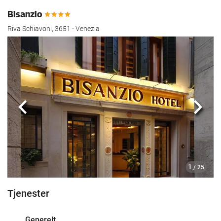
Bisanzio
Riva Schiavoni, 3651 - Venezia
Forrige
Nest
1
/ 25
Tjenester
Generelt