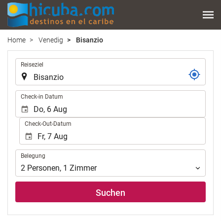
Home
Venedig
Bisanzio
.
Reiseziel
.
Check-in Datum
Check-Out-Datum
Belegung
Belegung
2
Personen
,
1
Zimmer
Suchen