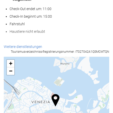
Check-Out endet um: 11:00
Check-In beginnt um: 15:00
Fahrstuhl
Haustiere nicht erlaubt
Empfangsdienste
Weitere dienstleistungen
Tourismusverzeichniss-Registrierungsnummer: IT027042A1QSMCMTQN
24-Stunden-Rezeption
Gepäckaufbewahrung
+
−
Nahrungsmittel und Getränke
Bar
Internet
Kostenloses Wi-Fi