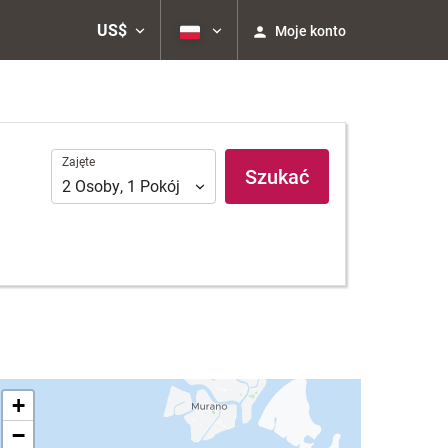
US$
Moje konto
Zajęte
Zajęte
Szukać
2
Osoby
,
1
Pokój
+
−