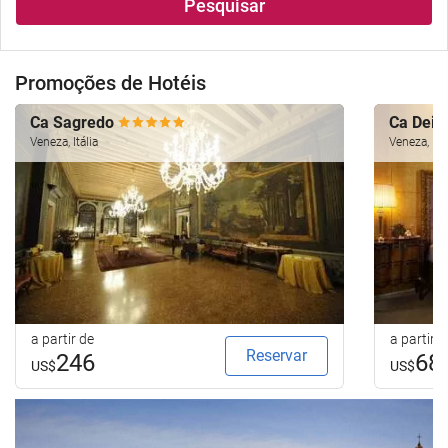
Pesquisar
Promoções de Hotéis
Ca Sagredo
Ca Dei 
Veneza, Itália
Veneza, Itál
a partir de
a partir d
Reservar
246
68
US$
US$