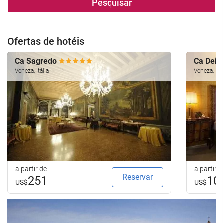
Pesquisar
Ofertas de hotéis
Ca Sagredo
Ca Dei 
Veneza, Itália
Veneza, Itál
a partir de
a partir d
Reservar
251
10
US$
US$