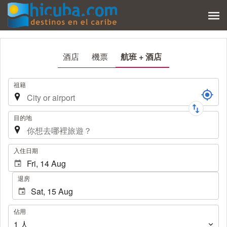
酒店
機票
航班 + 酒店
旅
祖籍
程
目的地
.
入住日期
退房
佔
佔用
用
1
人