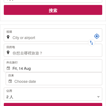
搜索
旅
祖籍
程
目的地
.
外出旅行
归来
佔
佔用
用
2
人