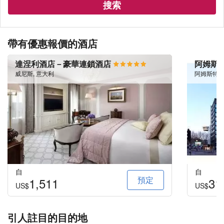
搜索
帶有優惠報價的酒店
達涅利酒店－豪華連鎖酒店
阿姆斯
威尼斯, 意大利
阿姆斯特丹
自
自
預定
1,511
31
US$
US$
引人註目的目的地