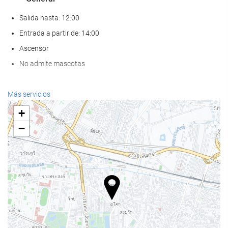
Salida hasta: 12:00
Entrada a partir de: 14:00
Ascensor
No admite mascotas
Bienestar
Más servicios
Spa
+
Hammam
−
Sauna
Gimnasio
Piscina
Piscina
Piscina infantil