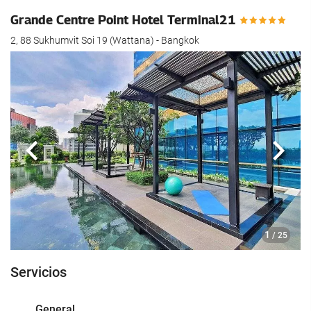
Grande Centre Point Hotel Terminal21
2, 88 Sukhumvit Soi 19 (Wattana) - Bangkok
Anterior
Sigui
1
/ 25
Servicios
General