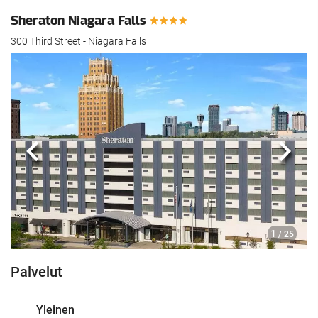
Sheraton Niagara Falls
300 Third Street - Niagara Falls
Edellinen
Seur
1
/ 25
Palvelut
Yleinen