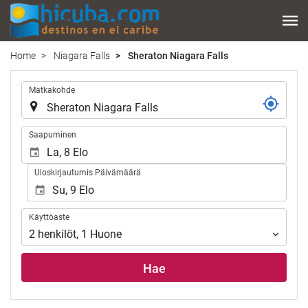
Home
Niagara Falls
Sheraton Niagara Falls
.
Matkakohde
.
Saapuminen
Uloskirjautumis Päivämäärä
Käyttöaste
Käyttöaste
2
henkilöt
,
1
Huone
Hae