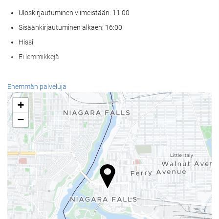
Uloskirjautuminen viimeistään: 11:00
Sisäänkirjautuminen alkaen: 16:00
Hissi
Ei lemmikkejä
Ruoka & juoma
Enemmän palveluja
À la carte -ravintola
+
Baari
−
Paikan päällä sijaitseva kahvila
Vastaanottopalvelut
24h-vastaanotto
Matkatavarasäilytys
Uima-allas