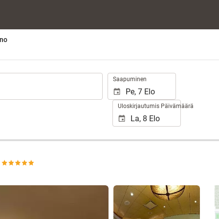
ino
.
Saapuminen
Uloskirjautumis Päivämäärä
o
Näytä 20 kuvaa