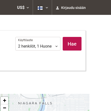
US$
Kirjaudu sisään
Käyttöaste
Käyttöaste
Hae
2
henkilöt
,
1
Huone
+
−