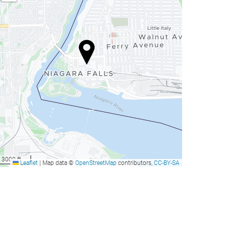
3000 ft
Leaflet
|
Map data ©
OpenStreetMap
contributors,
CC-BY-SA